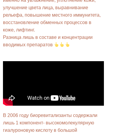
именно на увлажнение, уплотнение кожи,
улучшение цвета лица, выравнивание
рельефа, повышение местного иммунитета,
восстановление обменных процессов в
коже, лифтинг.
Разница лишь в составе и концентрации
вводимых препаратов
В 2006 году биоревитализанты содержали
лишь 1 компонент- высокомолекулярную
гиалуроновую кислоту в большой