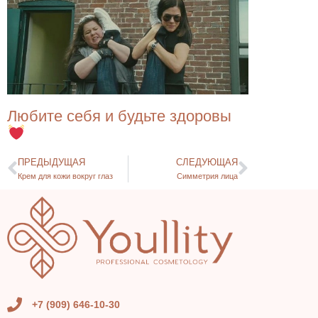
Любите себя и будьте здоровы
ПРЕДЫДУЩАЯ
СЛЕДУЮЩАЯ
Крем для кожи вокруг глаз
Симметрия лица
+7 (909) 646-10-30