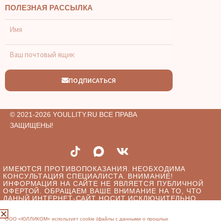
ПОЛЕЗНАЯ РАССЫЛКА
ПОДПИСАТЬСЯ
© 2021-2026 YOULLITY.RU ВСЕ ПРАВА
ЗАЩИЩЕНЫ!
ИМЕЮТСЯ ПРОТИВОПОКАЗАНИЯ. НЕОБХОДИМА
КОНСУЛЬТАЦИЯ СПЕЦИАЛИСТА. ВНИМАНИЕ!
ИНФОРМАЦИЯ НА САЙТЕ НЕ ЯВЛЯЕТСЯ ПУБЛИЧНОЙ
ОФЕРТОЙ. ОБРАЩАЕМ ВАШЕ ВНИМАНИЕ НА ТО, ЧТО
ДАНЫЙ ИНТЕРНЕТ-САЙТ НОСИТ ИСКЛЮЧИТЕЛЬНО
ИНФОРМАЦИОННЫЙ ХАРАКТЕР В ЧАСТИ
ПРЕДОСТАВЛЯЕМЫХ УСЛУГ И НИ ПРИ КАКИХ УСЛОВИЯХ
ООО «ЮЛЛИКОМ» использует cookie (файлы с данными о прошлых
НЕ ЯВЛЯЕТСЯ ПУБЛИЧНОЙ ОФЕРТОЙ, ОПРЕДЕЛЯЕМОЙ