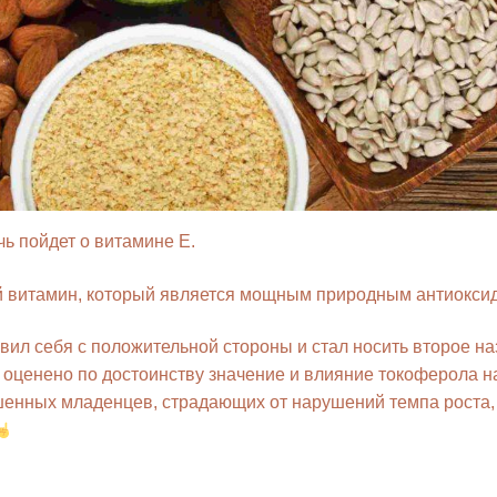
ь пойдет о витамине Е.
й витамин, который является мощным природным антиокси
вил себя с положительной стороны и стал носить второе н
о оценено по достоинству значение и влияние токоферола н
нных младенцев, страдающих от нарушений темпа роста, у