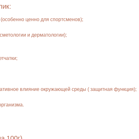
лик:
особенно ценно для спортсменов);
сметологии и дерматологии);
тчатки;
гативное влияние окружающей среды ( защитная функция);
организма.
а 100г)