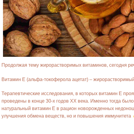
Продолжая тему жирорастворимых витаминов, сегодня реч
Витамин Е (альфа-токоферола ацетат) – жирорастворимы
Терапевтические исследования, в которых витамин Е проя
проведены в конце 30-х годов XX века. Именно тогда был
натуральный витамин Е в рацион новорожденных недоноше
улучшения обмена веществ, но и повышения иммунитета