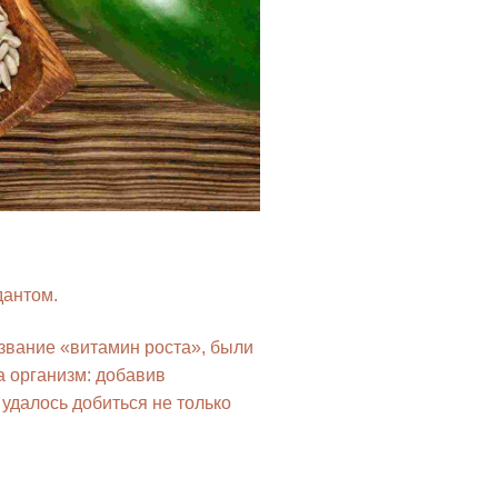
дантом.
азвание «витамин роста», были
а организм: добавив
далось добиться не только